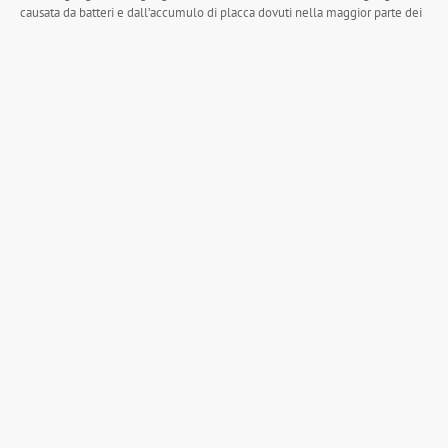
causata da batteri e dall’accumulo di placca dovuti nella maggior parte dei
casi ad una inadeguata o insufficiente igiene orale. Circa il 50% delle
popolazione adulta soffre di gengivite, eppure…
continua →
Igiene
Igiene dentale
Twitter
Share
TRATTAMENTI
Igiene orale
Terapia parodontale
Implantologia
Protesi estetica
Faccette estetiche
Odontoiatria estetica e conservativa
Sbiancamento dentale
Endodonzia
Ortodonzia
Sindrome delle
apnee ostruttive nel sonno
Odontoiatria pediatrica