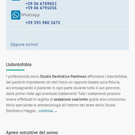
+39 06 6789852
+39 06 6791036
WhatsApp
+39 393 980 2675
Oppure scrivici
L'odontofobia
I professionisti dello
Studio Dentistico Pantheon
affrontano l’odontofobia
dei pazienti impostando sin dall’inizio un rapporto basato sulla fiducia,
accompagnando il paziente in ogni parte durante tutto il suo percorso,
dalle prime visite agli eventuali trattamenti. Tutti i trattamenti possono
essere effettuati in regime di
sedazione cosciente
grazie alla consulenza
dello specialista in anestesiologia all’interno del team dello Studio
Dentistico Maggio…
continua →
Apnee ostruttive del sonno